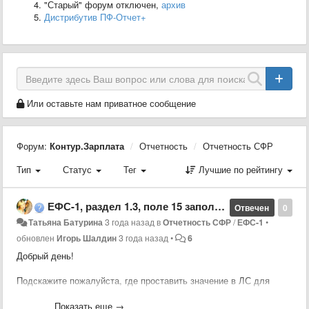
"Старый" форум отключен,
архив
Дистрибутив ПФ-Отчет+
Или оставьте нам приватное сообщение
Форум:
Контур.Зарплата
Отчетность
Отчетность СФР
Тип
Статус
Тег
Лучшие по рейтингу
ЕФС-1, раздел 1.3, поле 15 заполнение
Отвечен
0
Татьяна Батурина
3 года назад
в
Отчетность СФР
/
ЕФС-1
•
обновлен
Игорь Шалдин
3 года назад
•
6
Добрый день!
Подскажите пожалуйста, где проставить значение в ЛС для
заполнения гравы 15.
Добавила в КЧ поле "qual_cat" - Квалификационная категория,
Показать еще →