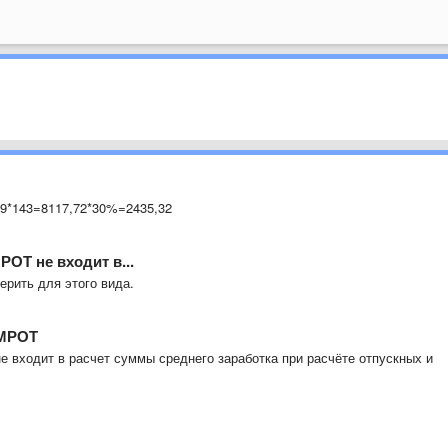
59*143=8117,72*30%=2435,32
ОТ не входит в...
ерить для этого вида.
 МРОТ
е входит в расчет суммы среднего заработка при расчёте отпускных и