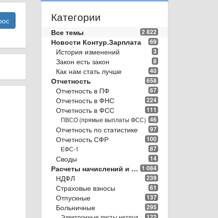
Категории
рос
Все темы
2 822
Новости Контур.Зарплата
69
История изменений
3
Закон есть закон
8
Как нам стать лучше
40
Отчетность
658
Отчетность в ПФ
67
Отчетность в ФНС
224
Отчетность в ФСС
111
46
ПВСО (прямые выплаты ФСС)
Отчетность по статистике
97
Отчетность СФР
100
87
ЕФС-1
Своды
14
Расчеты начислений и удержаний
1 084
НДФЛ
239
Страховые взносы
61
Отпускные
137
Больничные
295
122
Электронные листы нетрудоспособности (ЭЛН)