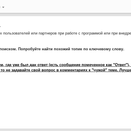
й
.
 пользователей или партнеров при работе с программой или при внедр
поиском. Попробуйте найти похожий топик по ключевому слову.
 где уже был дан ответ (есть сообщение помеченное как "Ответ"),
 то не задавайте свой вопрос в комментариях к "чужой" теме. Лучш