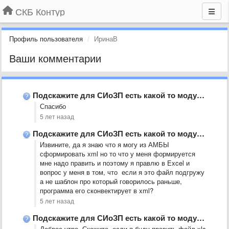
СКБ Контур
Профиль пользователя
ИринаВ
Ваши комментарии
Подскажите для СИоЗП есть какой то модуль выгрузки или что-нибудь …
Спасибо
5 лет назад
Подскажите для СИоЗП есть какой то модуль выгрузки или что-нибудь …
Извините, да я знаю что я могу из АМБЫ
сформировать хml но то что у меня формируется
мне надо править и поэтому я правлю в Excel и
вопрос у меня в том, что если я это файл подгружу
а не шаблон про который говорилось раньше,
программа его сконвектирует в xml?
5 лет назад
Подскажите для СИоЗП есть какой то модуль выгрузки или что-нибудь …
Доброе утро. Скажите, если я буду править файл xls