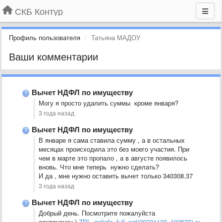
СКБ Контур
Профиль пользователя
Татьяна МАДОУ
Ваши комментарии
Вычет НДФЛ по имуществу
Могу я просто удалить суммы кроме января?
3 года назад
Вычет НДФЛ по имуществу
В январе я сама ставила сумму , а в остальных
месяцах происходила это без моего участия. При
чем в марте это пропало , а в августе появилось
вновь. Что мне теперь нужно сделать?
И да , мне нужно оставить вычет только 340308.37
3 года назад
Вычет НДФЛ по имуществу
Добрый день. Посмотрите пожалуйста
сохраненку.)
ZPL_zplinfo_full_net(20231120_102623).cab