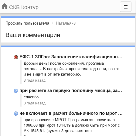
СКБ Контур
Профиль пользователя
Наталья78
Ваши комментарии
ЕФС-1 ЗПГос: Заполнение квалификационной категории, Выдает ошибку
Добрый день! после обновления, проблема
осталась. В настройках прописала код поля, но так
и не видит в отчете категорию.
3 года назад
при расчете за первую половину месяца, зануляется расчет отпускных
спасибо
3 года назад
не включает в расчет больничного по мрот уральский
при сравнении с МРОТ Программа з/п посчитала
1066,68 при мрот 1344,19 а должно быть при мрот с
РК 1545,81. (суммы 3 дн за счет п/п)