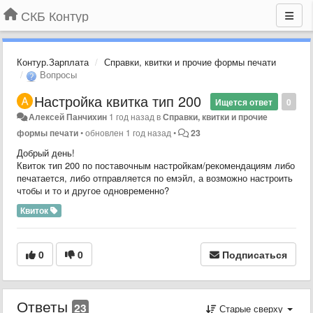
СКБ Контур
Контур.Зарплата
Справки, квитки и прочие формы печати
Вопросы
Настройка квитка тип 200
Ищется ответ
0
Алексей Панчихин
1 год назад
в
Справки, квитки и прочие
формы печати
•
обновлен
1 год назад
•
23
Добрый день!
Квиток тип 200 по поставочным настройкам/рекомендациям либо
печатается, либо отправляется по емэйл, а возможно настроить
чтобы и то и другое одновременно?
Квиток
0
0
Подписаться
Ответы
23
Старые сверху