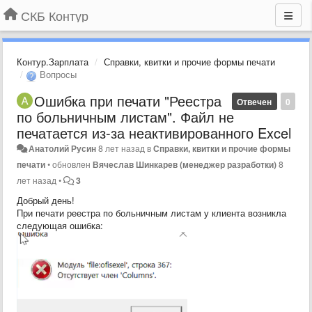
СКБ Контур
Контур.Зарплата
Справки, квитки и прочие формы печати
Вопросы
Ошибка при печати "Реестра
Отвечен
0
по больничным листам". Файл не
печатается из-за неактивированного Excel
Анатолий Русин
8 лет назад
в
Справки, квитки и прочие формы
печати
•
обновлен
Вячеслав Шинкарев (менеджер разработки)
8
лет назад
•
3
Добрый день!
При печати реестра по больничным листам у клиента возникла
следующая ошибка: