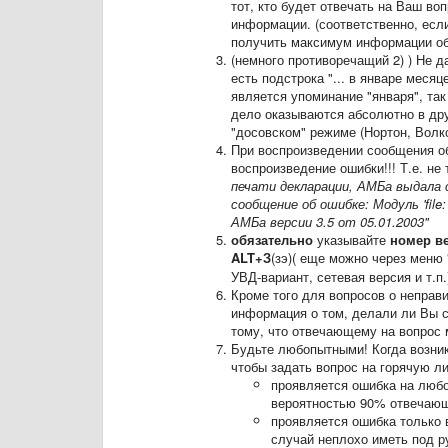
тот, кто будет отвечать на Ваш во
информации. (соответственно, есл
получить максимум информации об 
(немного противоречащий 2) ) Не д
есть подстрока "... в январе меся
является упоминание "января", так
дело оказываются абсолютно в друг
"досовском" режиме (Нортон, Волко
При воспроизведении сообщения об
воспроизведение ошибки!!! Т.е. не 
печати декларации, АМБа выдала 
сообщение об ошибке: Модуль 'file:
АМБа версии 3.5 от 05.01.2003"
обязательно
указывайте
номер в
ALT+З
(зэ)( еще можно через меню
УВД-вариант, сетевая версия и т.п.
Кроме того для вопросов о неправи
информация о том, делали ли Вы с
тому, что отвечающему на вопрос 
Будьте любопытными! Когда возник
чтобы задать вопрос на горячую л
проявляется ошибка на любо
вероятностью 90% отвечающ
проявляется ошибка только 
случай неплохо иметь под р