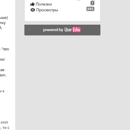
1
Полезно
895
Просмотры
выше)
лку
А
и
"при
екс
жав
ант,
ы к
 этот
 то с