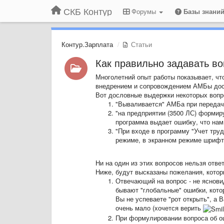
СКБ Контур
Форумы
Базы знани
Контур.Зарплата
Статьи
Как правильно задавать во
Многолетний опыт работы показывает, чт
внедрением и сопровождением АМБы дост
Вот дословные выдержки некоторых вопр
"Вываливается" АМБа при передаче
"на предприятии (3500 ЛС) форми
программа выдает ошибку, что нам
"При входе в программу "Учет тру
режиме, в экранном режиме шрифт 
Ни на один из этих вопросов нельзя отве
Ниже, будут высказаны пожелания, котор
Отвечающий на вопрос - не яснов
бывают "глобальные" ошибки, котор
Вы не успеваете "рот открыть", а
очень мало (хочется верить
При формулировании вопроса об оши