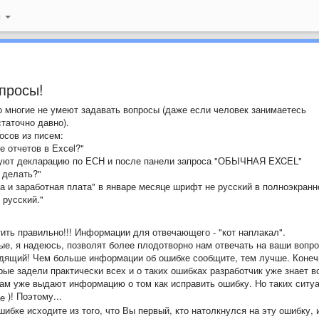
й
просы!
о многие не умеют задавать вопросы (даже если человек занимаетесь
аточно давно).
осов из писем:
 отчетов в Exсel?"
руют декларацию по ЕСН и после панели запроса "ОБЫЧНАЯ EXCEL"
 делать?"
да и заработная плата" в январе месяце шрифт не русский в полноэкран
русский."
тить правильно!!! Информации для отвечающего - "кот наплакал".
ые, я надеюсь, позволят более плодотворно нам отвечать на ваши вопро
идящий! Чем больше информации об ошибке сообщите, тем лучше. Конеч
ые задели практически всех и о таких ошибках разработчик уже знает в
 Вам уже выдают информацию о том как исправить ошибку. Но таких ситу
)! Поэтому...
бке исходите из того, что Вы первый, кто натолкнулся на эту ошибку, 