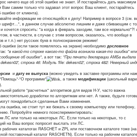
прос ничего еще об этой ошибке не знает. И постарайтесь дать максимум
и Вам самим только что задавал этот вопрос Ваш клиент, постарайтесь
ошибке от клиента).
авайте информации не относящейся к делу! Например в вопросе 3 (см. 
це шрифт...", в данном случае абсолютно лишним и даже сбивающим с то
 и хочется спросить: "а когда в февраль заходим, там все нормально"?! 
ом, в частности, в случае с этим вопросом, оказалось, что вообще в
в и т.п.) нет русских букв в полноэкранном режиме!
 ошибке (если такое появлялось на экране) необходимо
дословное
так:
"в какой-то строке какого-то файла возникла какая-то ошибка"
ил
сообщение об ошибке"
, а вот так:
"При печати декларации АМБа выдала
 dekesn02', строка 46: Модуль 'file: dekesn02', строка 482: Неверный инд
ерсии
и
дату ее выпуска
(можно увидеть в заставке программы или на
 "Помощь"-"О программе"
, а также
модификации
(школьный вари
).
льной работе "расчетных" алгоритмов для видов Н-У, часто важна
амостоятельно доработки по алгоритмам или нет. А также, будьте готов
могут понадобиться сделанные Вами изменения.
ла ошибка, не стоит тут же бежать к своему компьютеру или телефону,
инию. Попробуйте немного поэксперементировать:
м ЛС или только на некоторых ЛС. Если только на некоторых, то с
ий на Ваш вопрос попросит выслать эти ЛС.
в рабочих каталогах RASCHET и ZPL или поставочном каталоге тоже (на
укой поставочный каталог RASCHETN). Если только на рабочем каталоге,