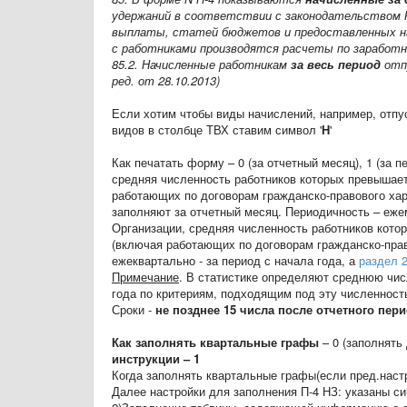
удержаний в соответствии с законодательством
выплаты, статей бюджетов и предоставленных н
с работниками производятся расчеты по заработно
85.2. Начисленные работникам
за весь период
отп
ред. от 28.10.2013)
Если хотим чтобы виды начислений, например, отпу
видов в столбце ТВХ ставим символ '
Н
'
Как печатать форму – 0 (за отчетный месяц), 1 (за п
средняя численность работников которых превышает
работающих по договорам гражданско-правового хара
заполняют за отчетный месяц. Периодичность – еже
Организации, средняя численность работников кото
(включая работающих по договорам гражданско-прав
ежеквартально - за период с начала года, а
раздел 
Примечание
. В статистике определяют среднюю числ
года по критериям, подходящим под эту численност
Сроки -
не позднее 15 числа после отчетного пер
Как заполнять квартальные графы
– 0 (заполнять
инструкции – 1
Когда заполнять квартальные графы(если пред.настро
Далее настройки для заполнения П-4 НЗ: указаны си