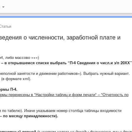
й
татьи
едения о численности, заработной плате и
rt, либо массово «+»)
7 – в открывшемся списке выбрать “П-4 Сведения о числ.и з/п 20ХХ”
неполной занятости и движении работников»). Выбрать нужный вариант.
(в формате xml).
ормы П-4.
формы перенесены в "Настройки таблиц и форм печати" – "Отчетность по
 по табелю). Иначе указываем номер столбца таблицы входимости
 – по месяцу принадлежности).
 отчетный период
(с учетом налога на доходы физических лиц и друг