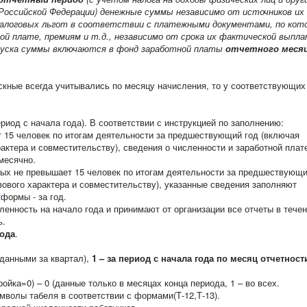
Российской Федерации) денежные суммы независимо от источников их
алоговых льгот в соответствии с платежными документами, по кот
й плате, премиям и т.д., независимо от срока их фактической выпл
уска суммы включаются в фонд заработной платы
отчетного меся
скные всегда учитывались по месяцу начисления, то у соответствующих
ериод с начала года). В соответствии с инструкцией по заполнению:
 15 человек по итогам деятельности за предшествующий год (включая
ктера и совместительству), сведения о численности и заработной плат
месячно.
рых не превышает 15 человек по итогам деятельности за предшествующи
ового характера и совместительству), указанные сведения заполняют
2
формы - за год.
енность на начало года и принимают от организации все отчеты в тече
ь.
иода
.
 данными за квартал),
1 – за период с начала года по месяц отчетност
йка=0) – 0 (данные только в месяцах конца периода, 1 – во всех.
мволы табеля в соответствии с формами(Т-12,Т-13).