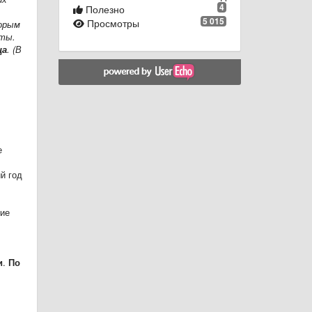
4
Полезно
5 015
Просмотры
орым
аты.
ца
. (В
е
й год
ние
и
.
По