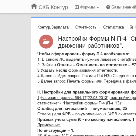
СКБ Контур
Форумы
Базы знани
Контур.Зарплата
Отчетность
Статистика
С
Настройки Формы N П-4 "Св
движении работников".
Чтобы сформировать форму П-4 необходимо:
1. В списке ЛС выделить нужные лицевые счета(Inse
2. Зайти в
Отчеты – Отчетность по статистике – F
3.Указать месяц формирования отчетности.
4.Далее выйдет запрос П-4 или П-4 НЗ(«Сведения о 
5.Далее запрос Печать формы или Передача в файл 
II. Настройки для правильного формирования ф
1)Начиная с релиза 564.17(22.08.2013), настройки 
статистике" - "Настройки формы П-4 (П-4 НЗ)":
Столбец для начислений – по-умолчанию, 25
Столбец для ФРВ – по-умолчанию -1 (ФРВ считается
Признак учета сумм (0 - по месяцу начисления, 1
Примечание.
По инструкции – 1.
85.
В форме N
П-4
показываются
начисленные за