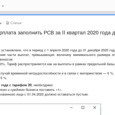
й
ы
Статьи
рплата заполнить РСВ за II квартал 2020 года 
установлено, что в период с 1 апреля 2020 года до 31 декабря 2020 год
ении части выплат, превышающих величину минимального размера о
взносов:
0%. Тариф распространяется как на выплаты в рамках предельной базы,
случай временной нетрудоспособности и в связи с материнством — 0 %.
 5 %.
 года с тарифом
20
, необходимо:
лого и среднего бизнеса
поставить «1».
хованного лица
с 01.04.2020 должно оставаться пустым.