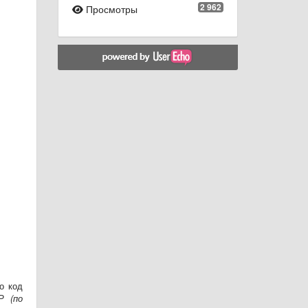
2 962
Просмотры
о код
Р (по