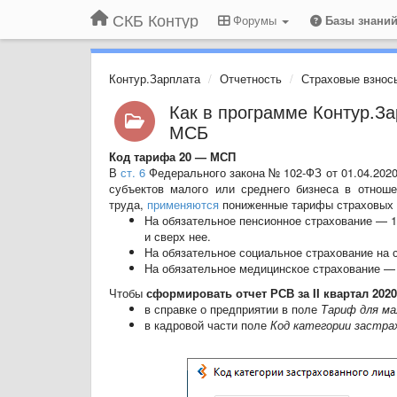
СКБ Контур
Форумы
Базы знани
Контур.Зарплата
Отчетность
Страховые взнос
Как в программе Контур.За
МСБ
Код тарифа 20 — МСП
В
ст. 6
Федерального закона № 102-ФЗ от 01.04.2020 
субъектов малого или среднего бизнеса в отнош
труда,
применяются
пониженные тарифы страховых 
На обязательное пенсионное страхование — 1
и сверх нее.
На обязательное социальное страхование на 
На обязательное медицинское страхование —
Чтобы
сформировать отчет РСВ за
II
квартал 2020
в справке о предприятии в поле
Тариф для ма
в кадровой части поле
Код категории застра