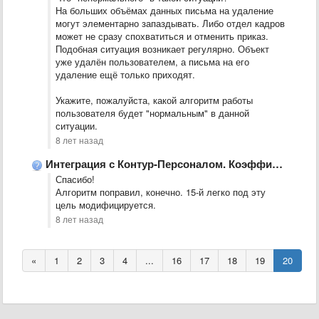
На больших объёмах данных письма на удаление
могут элементарно запаздывать. Либо отдел кадров
может не сразу спохватиться и отменить приказ.
Подобная ситуация возникает регулярно. Объект
уже удалён пользователем, а письма на его
удаление ещё только приходят.
Укажите, пожалуйста, какой алгоритм работы
пользователя будет "нормальным" в данной
ситуации.
8 лет назад
Интеграция с Контур-Персоналом. Коэффициент надбавки yе разносится в базовое значение.
Спасибо!
Алгоритм поправил, конечно. 15-й легко под эту
цель модифицируется.
8 лет назад
«
1
2
3
4
...
16
17
18
19
20