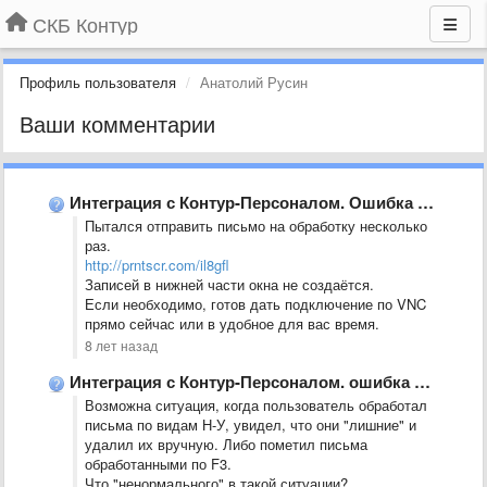
СКБ Контур
Профиль пользователя
Анатолий Русин
Ваши комментарии
Интеграция с Контур-Персоналом. Ошибка при обработке писем на интеграцию.
Пытался отправить письмо на обработку несколько
раз.
http://prntscr.com/il8gfl
Записей в нижней части окна не создаётся.
Если необходимо, готов дать подключение по VNC
прямо сейчас или в удобное для вас время.
8 лет назад
Интеграция с Контур-Персоналом. ошибка при обработке писем на интеграцию. &quot;Указанный …
Возможна ситуация, когда пользователь обработал
письма по видам Н-У, увидел, что они "лишние" и
удалил их вручную. Либо пометил письма
обработанными по F3.
Что "ненормального" в такой ситуации?