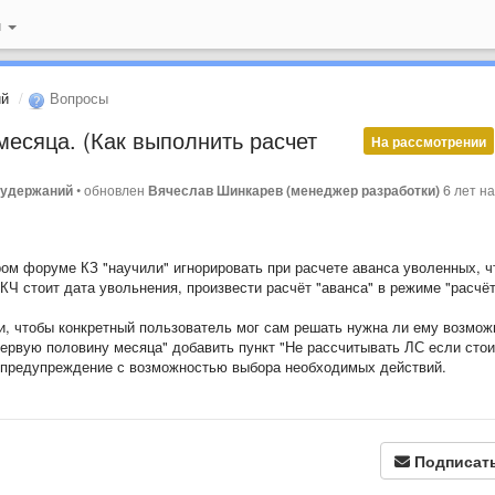
й
ий
Вопросы
месяца. (Как выполнить расчет
На рассмотрении
 удержаний
•
обновлен
Вячеслав Шинкарев (менеджер разработки)
6 лет н
ом форуме КЗ "научили" игнорировать при расчете аванса уволенных, ч
КЧ стоит дата увольнения, произвести расчёт "аванса" в режиме "расчёт
ки, чтобы конкретный пользователь мог сам решать нужна ли ему возмож
а первую половину месяца" добавить пункт "Не рассчитывать ЛС если стои
х предупреждение с возможностью выбора необходимых действий.
Подписат