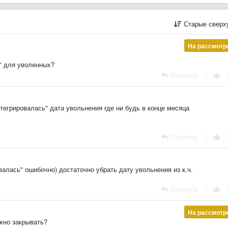
Старые сверх
На рассмотр
а" для уволенных?
Ответить
|
нтегрировалась" дата увольнения где ни будь в конце месяца
Ответить
|
валась" ошибочно) достаточно убрать дату увольнения из к.ч.
Ответить
|
На рассмотр
жно закрывать?