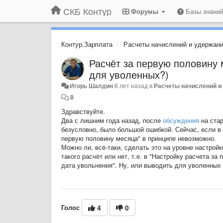
СКБ Контур
Форумы
Базы знани
Контур.Зарплата
Расчеты начислений и удержан
Расчёт за первую половину 
для уволенных?)
Игорь Шалдин
6 лет назад
в
Расчеты начислений и
8
Здравствуйте.
Два с лишним года назад, после
обсуждения
на стар
безусловно, было большой ошибкой. Сейчас, если в 
первую половину месяца" в принципе невозможно.
Можно ли, всё-таки, сделать это на уровне настрой
такого расчёт или нет, т.е. в "Настройку расчета з
дата увольнения". Ну, или выводить для уволенны
Голос
4
0