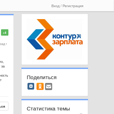
Вход / Регистрация
+4
азад
•
то,
 за
ность
Поделиться
т
ься
Статистика темы