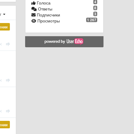
4
Голоса
8
Ответы
у
3
Подписчики
1 267
Просмотры
ении
ении