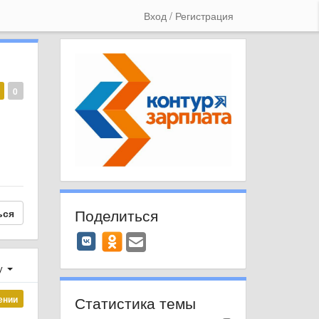
Вход / Регистрация
0
Поделиться
ься
у
Статистика темы
ении