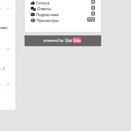
0
Голоса
3
Ответы
2
Подписчики
772
Просмотры
нако,
..)