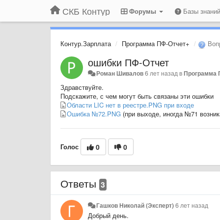
СКБ Контур
Форумы
Базы знани
Контур.Зарплата
Программа ПФ-Отчет+
Воп
ошибки ПФ-Отчет
Роман Шивалов
6 лет назад
в
Программа 
Здравствуйте.
Подскажите, с чем могут быть связаны эти ошибки
Области LIC нет в реестре.PNG при входе
Ошибка №72.PNG
(при выходе, иногда №71 возник
Голос
0
0
Ответы
3
Гашков Николай (Эксперт)
6 лет назад
Добрый день.