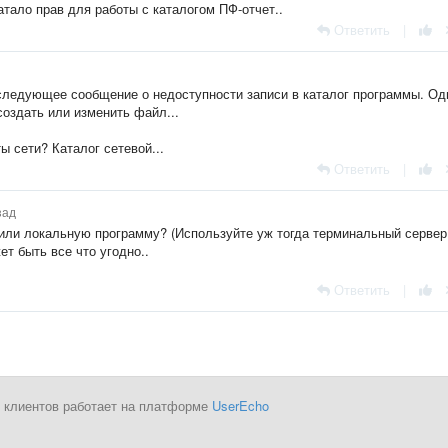
атало прав для работы с каталогом ПФ-отчет..
Ответить
|
 следующее сообщение о недоступности записи в каталог программы. Од
 создать или изменить файл...
ы сети? Каталог сетевой...
Ответить
|
зад
вили локальную программу? (Используйте уж тогда терминальный сервер.
т быть все что угодно..
Ответить
|
 клиентов работает на платформе
UserEcho