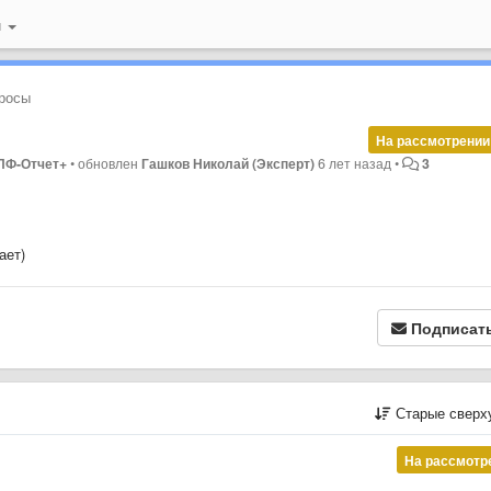
й
росы
На рассмотрении
ПФ-Отчет+
•
обновлен
Гашков Николай (Эксперт)
6 лет назад
•
3
ает)
Подписат
Старые сверх
На рассмотр