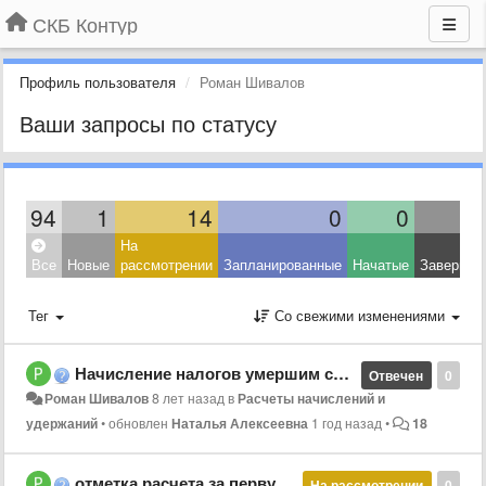
СКБ Контур
Профиль пользователя
Роман Шивалов
Ваши запросы по статусу
94
1
14
0
0
На
Все
Новые
рассмотрении
Запланированные
Начатые
Завершен
Тег
Со свежими изменениями
Начисление налогов умершим сотрудникам
Отвечен
0
Роман Шивалов
8 лет назад
в
Расчеты начислений и
удержаний
•
обновлен
Наталья Алексеевна
1 год назад
•
18
отметка расчета за первую половину месяца
На рассмотрении
0