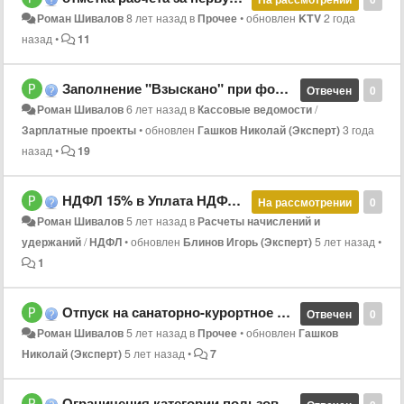
Роман Шивалов
8 лет назад
в
Прочее
•
обновлен
KTV
2 года
назад
•
11
Заполнение "Взыскано" при формировании кассовой ведомости
Отвечен
0
Роман Шивалов
6 лет назад
в
Кассовые ведомости
/
Зарплатные проекты
•
обновлен
Гашков Николай (Эксперт)
3 года
назад
•
19
НДФЛ 15% в Уплата НДФЛ в ЛС (по начислениям)
На рассмотрении
0
Роман Шивалов
5 лет назад
в
Расчеты начислений и
удержаний
/
НДФЛ
•
обновлен
Блинов Игорь (Эксперт)
5 лет назад
•
1
Отпуск на санаторно-курортное лечениее за счет ФСС
Отвечен
0
Роман Шивалов
5 лет назад
в
Прочее
•
обновлен
Гашков
Николай (Эксперт)
5 лет назад
•
7
Ограничения категории пользователя "Справки"