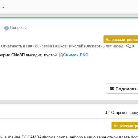
й
Вопросы
На рассмотрении
/ Отчетность в ПФ
•
обновлен
Гашков Николай (Эксперт)
5 лет назад
•
9
 форме
СИоЗП
выходит пустой
Снимок.PNG
Подписат
Старые сверх
На рассмотр
аны в файле DOCAMBA\Форма сбора информации о заработной плате.doc