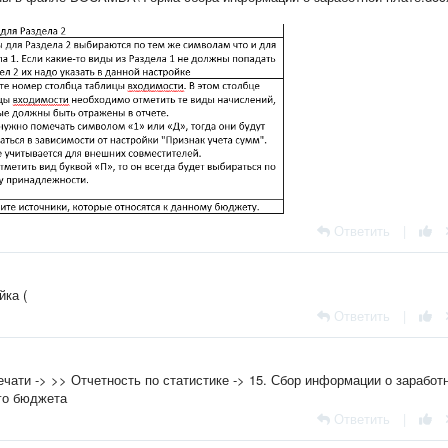
Ответить
|
йка (
Ответить
|
ечати -> >> Отчетность по статистике -> 15. Сбор информации о заработ
го бюджета
Ответить
|