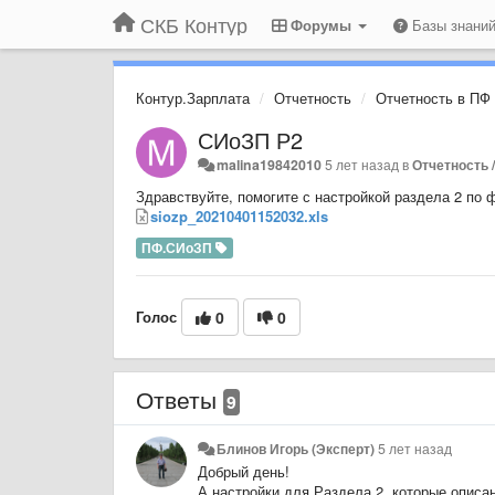
СКБ Контур
Форумы
Базы знани
Контур.Зарплата
Отчетность
Отчетность в ПФ
СИоЗП Р2
malina19842010
5 лет назад
в
Отчетность 
Здравствуйте, помогите с настройкой раздела 2 по
siozp_20210401152032.xls
ПФ.СИоЗП
Голос
0
0
Ответы
9
Блинов Игорь (Эксперт)
5 лет назад
Добрый день!
А настройки для Раздела 2, которые опис