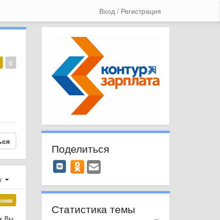
Вход / Регистрация
0
ься
Поделиться
у
ении
Статистика темы
x Вы