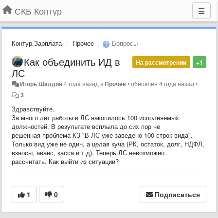
СКБ Контур
Контур.Зарплата
Прочее
Вопросы
Как объединить ИД в
На рассмотрении
+1
ЛС
Игорь Шалдин
4 года назад
в
Прочее
•
обновлен
4 года назад
•
3
Здравствуйте.
За много лет работы в ЛС накопилось 100 исполняемых
должностей. В результате всплыла до сих пор не
решенная проблема КЗ "В ЛС уже заведено 100 строк вида".
Только вид уже не один, а целая куча (РК, остаток, долг, НДФЛ,
взносы, аванс, касса и т.д). Теперь ЛС невозможно
рассчитать. Как выйти из ситуации?
1
0
Подписаться