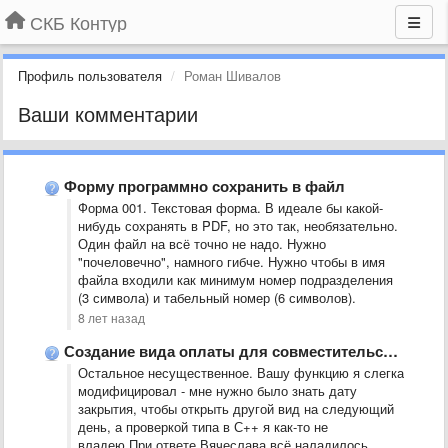
СКБ Контур
Профиль пользователя
Роман Шивалов
Ваши комментарии
Форму программно сохранить в файл
Форма 001. Текстовая форма. В идеале бы какой-
нибудь сохранять в PDF, но это так, необязательно.
Один файл на всё точно не надо. Нужно
"почеловечно", намного гибче. Нужно чтобы в имя
файла входили как минимум номер подразделения
(3 символа) и табельный номер (6 символов).
8 лет назад
Создание вида оплаты для совместительства
Остальное несущественное. Вашу функцию я слегка
модифицировал - мне нужно было знать дату
закрытия, чтобы открыть другой вид на следующий
день, а проверкой типа в С++ я как-то не
владею.При ответе Вячеслава всё наладилось.