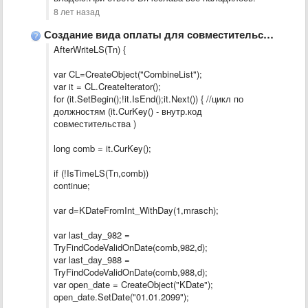
8 лет назад
Создание вида оплаты для совместительства
AfterWriteLS(Tn) {
var CL=CreateObject("CombineList");
var it = CL.CreateIterator();
for (it.SetBegin();!it.IsEnd();it.Next()) { //цикл по
должностям (it.CurKey() - внутр.код
совместительства )
long comb = it.CurKey();
if (!IsTimeLS(Tn,comb))
continue;
var d=KDateFromInt_WithDay(1,mrasch);
var last_day_982 =
TryFindCodeValidOnDate(comb,982,d);
var last_day_988 =
TryFindCodeValidOnDate(comb,988,d);
var open_date = CreateObject("KDate");
open_date.SetDate("01.01.2099");