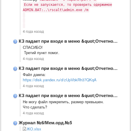
Если не запускается, то проверить одержимое
ADMIN.BAT:..\rscalt\admin.exe /m
4 года назад
КЗ падает при входе в меню &quot;Отчетность в ФНС&quot; и …
СПАСИБО!
Третий пункт помог.
4 года назад
КЗ падает при входе в меню &quot;Отчетность в ФНС&quot; и …
Файл дампа:
https://disk.yandex.ru/d/zUpVbkRh37QKqA
4 года назад
КЗ падает при входе в меню &quot;Отчетность в ФНС&quot; и …
Не могу файл прикрепить, размер превышен.
Что сделать?
4 года назад
Журнал №6/Мем.орд.№5
ЖО.xlsx