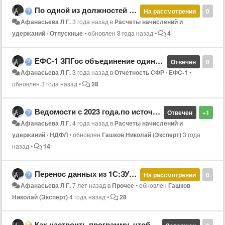
По одной из должностей Не рассчитывается Компенсация за неиспользованный отпуск
На рассмотрении
0
Афанасьева Л Г.
3 года назад
в
Расчеты начислений и
удержаний
/
Отпускные
•
обновлен
3 года назад
•
4
ЕФС-1 ЗПГос объединение одинаковых строк
Отвечен
0
Афанасьева Л Г.
3 года назад
в
Отчетность СФР
/
ЕФС-1
•
обновлен
3 года назад
•
28
Ведомости с 2023 года.по источникам финансирования
Отвечен
+1
Афанасьева Л Г.
4 года назад
в
Расчеты начислений и
удержаний
/
НДФЛ
•
обновлен
Гашков Николай (Эксперт)
3 года
назад
•
14
Перенос данных из 1С:ЗУП в КЗ
На рассмотрении
0
Афанасьева Л Г.
7 лет назад
в
Прочее
•
обновлен
Гашков
Николай (Эксперт)
4 года назад
•
28
Как настроить программу, чтобы исполняемые должности с заполненной датой увольнения не рассчитывались в режиме "Расчёт за месяц"