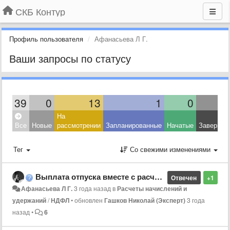
СКБ Контур
Профиль пользователя
Афанасьева Л Г.
Ваши запросы по статусу
39
0
13
1
0
На
Все
Новые
рассмотрении
Запланированные
Начатые
Завершен
Тег
Со свежими изменениями
Выплата отпуска вместе с расчётом за первую половину месяца
Отвечен
+1
Афанасьева Л Г.
3 года назад
в
Расчеты начислений и
удержаний
/
НДФЛ
•
обновлен
Гашков Николай (Эксперт)
3 года
назад
•
6