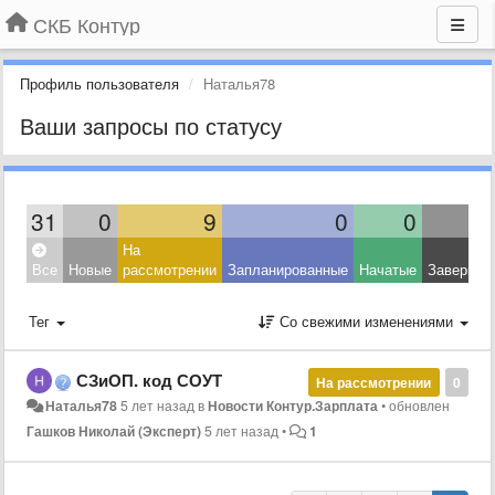
СКБ Контур
Профиль пользователя
Наталья78
Ваши запросы по статусу
31
0
9
0
0
На
Все
Новые
рассмотрении
Запланированные
Начатые
Завершен
Тег
Со свежими изменениями
СЗиОП. код СОУТ
На рассмотрении
0
Наталья78
5 лет назад
в
Новости Контур.Зарплата
•
обновлен
Гашков Николай (Эксперт)
5 лет назад
•
1