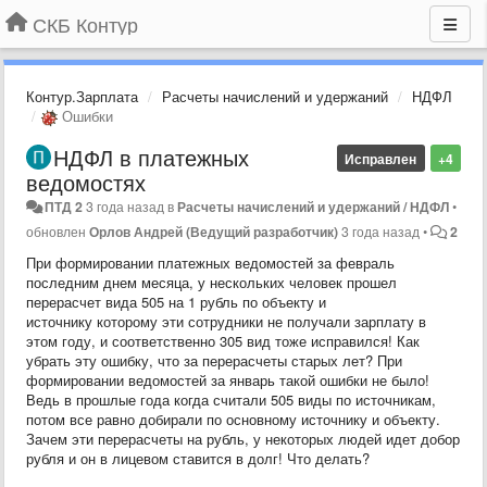
СКБ Контур
Контур.Зарплата
Расчеты начислений и удержаний
НДФЛ
Ошибки
НДФЛ в платежных
Исправлен
+4
ведомостях
ПТД 2
3 года назад
в
Расчеты начислений и удержаний / НДФЛ
•
обновлен
Орлов Андрей (Ведущий разработчик)
3 года назад
•
2
При формировании платежных ведомостей за февраль
последним днем месяца, у нескольких человек прошел
перерасчет вида 505 на 1 рубль по объекту и
источнику которому эти сотрудники не получали зарплату в
этом году, и соответственно 305 вид тоже исправился! Как
убрать эту ошибку, что за перерасчеты старых лет? При
формировании ведомостей за январь такой ошибки не было!
Ведь в прошлые года когда считали 505 виды по источникам,
потом все равно добирали по основному источнику и объекту.
Зачем эти перерасчеты на рубль, у некоторых людей идет добор
рубля и он в лицевом ставится в долг! Что делать?