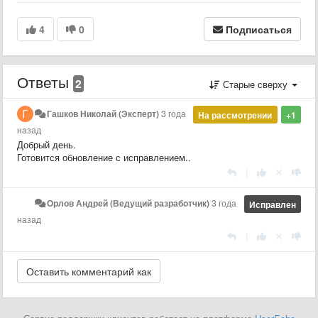
4
0
Подписаться
Ответы
2
Старые сверху
Гашков Николай (Эксперт)
3 года
На рассмотрении
+1
назад
Добрый день.
Готовится обновление с исправлением..
|
Орлов Андрей (Ведущий разработчик)
3 года
Исправлен
назад
|