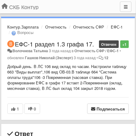
СКБ Контур
Контур.Зарплата
Отчетность
Отчетность СФР
ЕФС-1
Вопросы
ЕФС-1 раздел 1.3 графа 17.
Отвечен
+1
Волочнева Татьяна
3 года назад
в
Отчетность СФР / ЕФС-1
•
обновлен
Гашков Николай (Эксперт)
3 года назад
•
12
Добрый день. В ЛС 106 вид оклад по часам. Настроили таблицу
663 "Виды выплат",106 вид ОВ-03.В таблице 664 "Система
оплаты труда"106 -3 Повременная (часовая ставка). При
формировании ЕФС в графе 17 встает 2-Повременная (оклад,
месячная ставка), В ЛС был оклад 104 закрыт 2018 годом.
1
0
Подписаться
Ответ