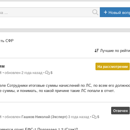
Новый воп
сть СФР
Лучшие по рейти
ям
На рассмотрении
1
•
обновлен
2 года назад
•
5
деле Сотрудники итоговые суммы начислений по ЛС, по всем его должно
суммы, и понимать, по какой причине такие ЛС попали в отчет.
Отвечен
1
•
обновлен
Гашков Николай (Эксперт)
3 года назад
•
5
оявится отчет ЕФС-1 Подраздел 1.2 (Стаж)?