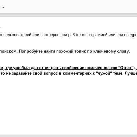
й
.
 пользователей или партнеров при работе с программой или при внедр
поиском. Попробуйте найти похожий топик по ключевому слову.
 где уже был дан ответ (есть сообщение помеченное как "Ответ"),
 то не задавайте свой вопрос в комментариях к "чужой" теме. Лучш