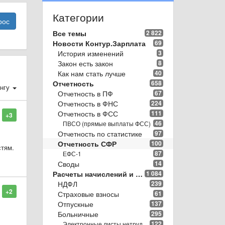
Категории
рос
Все темы
2 822
Новости Контур.Зарплата
69
История изменений
3
Закон есть закон
8
Как нам стать лучше
40
Отчетность
658
нгу
Отчетность в ПФ
67
Отчетность в ФНС
224
Отчетность в ФСС
111
+3
46
ПВСО (прямые выплаты ФСС)
Отчетность по статистике
97
Отчетность СФР
100
стям.
87
ЕФС-1
Своды
14
Расчеты начислений и удержаний
1 084
НДФЛ
239
+2
Страховые взносы
61
Отпускные
137
Больничные
295
122
Электронные листы нетрудоспособности (ЭЛН)