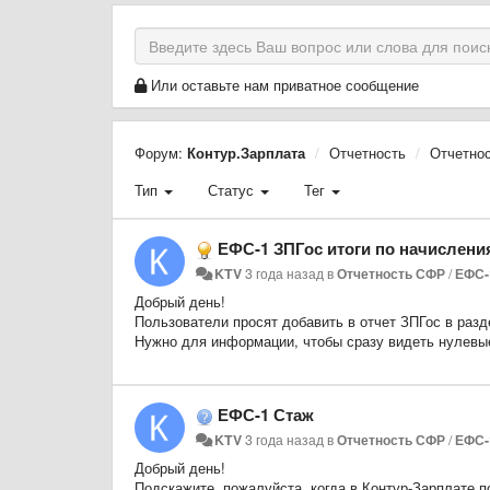
Или оставьте нам приватное сообщение
Форум:
Контур.Зарплата
Отчетность
Отчетно
Тип
Статус
Тег
ЕФС-1 ЗПГос итоги по начислени
KTV
3 года назад
в
Отчетность СФР
/
ЕФС-
Добрый день!
Пользователи просят добавить в отчет ЗПГос в раз
Нужно для информации, чтобы сразу видеть нулевые 
ЕФС-1 Стаж
KTV
3 года назад
в
Отчетность СФР
/
ЕФС-
Добрый день!
Подскажите, пожалуйста, когда в Контур-Зарплате п