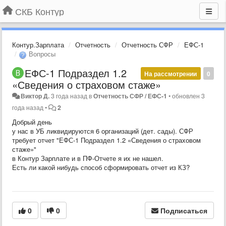
СКБ Контур
Контур.Зарплата
Отчетность
Отчетность СФР
ЕФС-1
Вопросы
ЕФС-1 Подраздел 1.2
На рассмотрении
0
«Сведения о страховом стаже»
Виктор Д.
3 года назад
в
Отчетность СФР / ЕФС-1
•
обновлен
3
года назад
•
2
Добрый день
у нас в УБ ликвидируются 6 организаций (дет. сады). СФР
требует отчет "ЕФС-1 Подраздел 1.2 «Сведения о страховом
стаже»"
в Контур Зарплате и в ПФ-Отчете я их не нашел.
Есть ли какой нибудь способ сформировать отчет из КЗ?
0
0
Подписаться