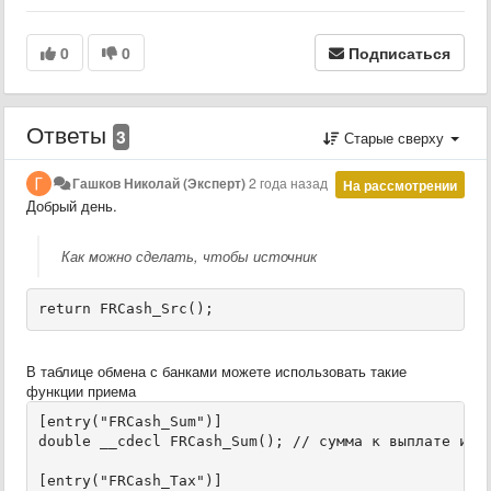
0
0
Подписаться
Ответы
3
Старые сверху
Гашков Николай (Эксперт)
2 года назад
На рассмотрении
Добрый день.
Как можно сделать, чтобы источник
return FRCash_Src();
В таблице обмена с банками можете использовать такие
функции приема
[entry("FRCash_Sum")]

double __cdecl FRCash_Sum(); // сумма к выплате из к
[entry("FRCash_Tax")]
