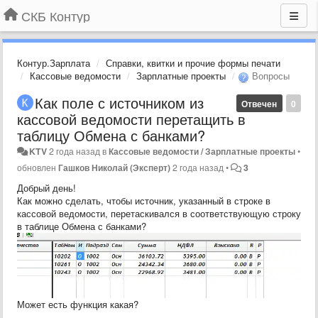
СКБ Контур
Контур.Зарплата
Справки, квитки и прочие формы печати
Кассовые ведомости
Зарплатные проекты
Вопросы
Как поле с источником из
Отвечен
0
кассовой ведомости перетащить в
таблицу Обмена с банками?
KTV
2 года назад
в
Кассовые ведомости / Зарплатные проекты
•
обновлен
Гашков Николай (Эксперт)
2 года назад
•
3
Добрый день!
Как можно сделать, чтобы источник, указанный в строке в
кассовой ведомости, перетаскивался в соответствующую строку
в таблице Обмена с банками?
Может есть функция какая?