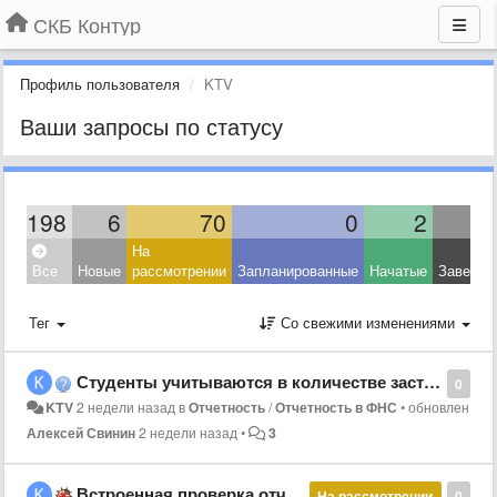
СКБ Контур
Профиль пользователя
KTV
Ваши запросы по статусу
198
6
70
0
2
На
Все
Новые
рассмотрении
Запланированные
Начатые
Заверше
Тег
Со свежими изменениями
Студенты учитываются в количестве застрахованных в РСВ и в тарифе 01, и в тарифе 26
0
KTV
2 недели назад
в
Отчетность
/
Отчетность в ФНС
•
обновлен
Алексей Свинин
2 недели назад
•
3
Встроенная проверка отчетов ЕФС-1 не работает, выдает ошибку
На рассмотрении
0