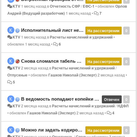
KTV
1 месяц назад
в
Отчетность СФР
/
ЕФС-1
•
обновлен
Орлов
Андрей (Ведущий разработчик)
1 месяц назад
•
7
Исполнительный лист не пересчитывается в кассовой ведомости
На рассмотрении
0
KTV
1 месяц назад
в
Расчеты начислений и удержаний
•
обновлен
1 месяц назад
•
6
Снова сломался табель по совместительствам при расчете отпуска
На рассмотрении
0
KTV
2 месяца назад
в
Расчеты начислений и удержаний
/
Отпускные
•
обновлен
Гашков Николай (Эксперт)
2 месяца назад
•
5
В ведомость попадают копейки НДФЛ
Отвечен
0
KTV
2 месяца назад
в
Расчеты начислений и удержаний
/
НДФЛ
•
обновлен
Гашков Николай (Эксперт)
2 месяца назад
•
4
Можно ли задать кодировку при выгрузке в dbf-файл свода проводок в 1С
На рассмотрении
0
KTV
3 месяца назад
в
Отчетность
/
Своды
•
обновлен
3 месяца