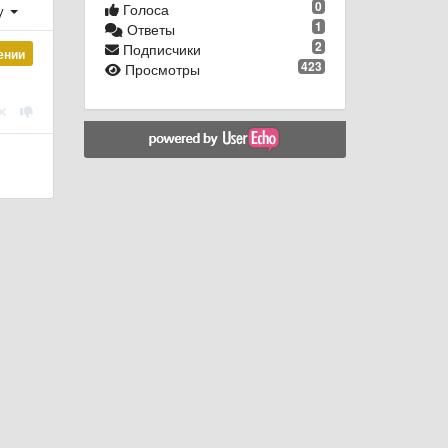
0
Голоса
у
1
Ответы
2
Подписчики
ении
423
Просмотры