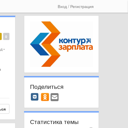
Вход / Регистрация
0
ад
•
а
Поделиться
ься
Статистика темы