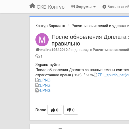
СКБ Контур
Форумы
Базы знани
Контур.Зарплата
Расчеты начислений и удержан
После обновления Доплата 
правильно
malina19842010
2 года назад
в
Расчеты начислений
1
Здравствуйте
После обновления Доплата за ночные смены считаетс
отработанное время ( 126) * 20%
ZPL_zplinfo_net(
2.PNG
3.PNG
4.PNG
Голос
0
0