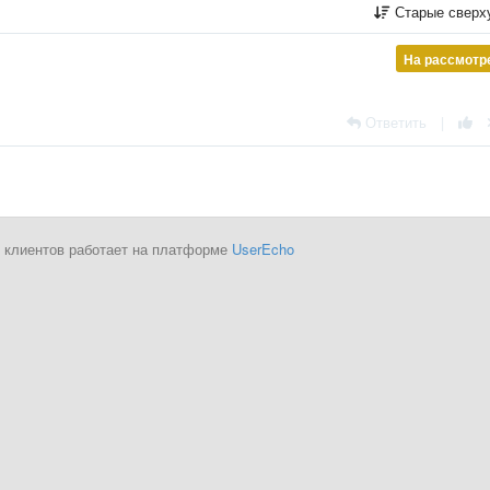
Старые сверх
На рассмотр
Ответить
|
 клиентов работает на платформе
UserEcho