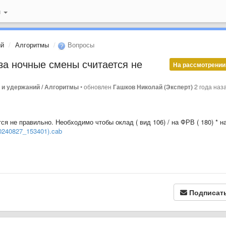
й
ий
Алгоритмы
Вопросы
за ночные смены считается не
На рассмотрении
 и удержаний / Алгоритмы
•
обновлен
Гашков Николай (Эксперт)
2 года наз
я не правильно. Необходимо чтобы оклад ( вид 106) / на ФРВ ( 180) * н
20240827_153401).cab
Подписат