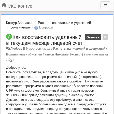
СКБ Контур
Контур.Зарплата
Расчеты начислений и удержаний
Больничные
Вопросы
Как восстановить удаленный
Отвечен
0
в текущем месяце лицевой счет
Любовь В
9 месяцев назад
в
Расчеты начислений и удержаний /
Больничные
•
обновлен
Гашков Николай (Эксперт)
9 месяцев назад
•
5
Доброе утро.
Помогите, пожалуйста, в следующей ситуации: мне нужно
сегодня рассчитать в программе больничный (продолжение),
первичный лист был рассчитан также в октябре. При попытке
рассчитать программа выдает сообщение "В реестре пособий
СФР уже существует больничный лист с таким номером
910309555002 принадлежащий другому лицевому счету".
Думаю, что я сама создала эту проблему, а именно: эта
сотрудница ушла на больничный находясь в очередном отпуске
и понадобилось продлить период отпуска после больничного.
Так как делаю это нечасто, то решила скопировать ее лицевой и