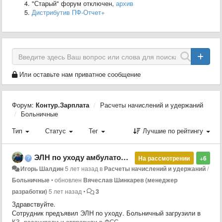
"Старый" форум отключен,
архив
Дистрибутив ПФ-Отчет+
Или оставьте нам приватное сообщение
Форум:
Контур.Зарплата
Расчеты начислений и удержаний
Больничные
Тип
Статус
Тег
Лучшие по рейтингу
ЭЛН по уходу амбулаторно + стационар.
На рассмотрении
+6
Игорь Шалдин
5 лет назад
в
Расчеты начислений и удержаний
/
Больничные
•
обновлен
Вячеслав Шинкарев (менеджер
разработки)
5 лет назад
•
3
Здравствуйте.
Сотрудник предъявил ЭЛН по уходу. Больничный загрузили в
КЗ, рассчитали и отправили в ФСС.