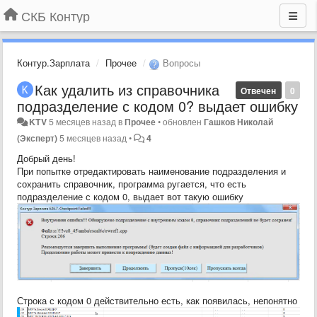
СКБ Контур
Контур.Зарплата
Прочее
Вопросы
Как удалить из справочника
Отвечен
0
подразделение с кодом 0? выдает ошибку
KTV
5 месяцев назад
в
Прочее
•
обновлен
Гашков Николай
(Эксперт)
5 месяцев назад
•
4
Добрый день!
При попытке отредактировать наименование подразделения и
сохранить справочник, программа ругается, что есть
подразделение с кодом 0, выдает вот такую ошибку
Строка с кодом 0 действительно есть, как появилась, непонятно