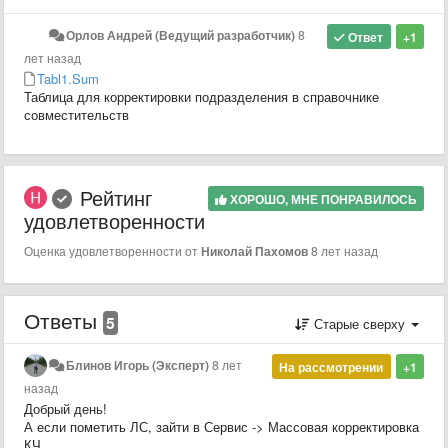
Орлов Андрей (Ведущий разработчик)
8
Ответ
+1
лет назад
Tabl1.Sum
Таблица для корректировки подразделения в справочнике
совместительств
Рейтинг
ХОРОШО, МНЕ ПОНРАВИЛОСЬ
удовлетворенности
Оценка удовлетворенности от
Николай Пахомов
8 лет назад
Ответы
5
Старые сверху
Блинов Игорь (Эксперт)
8 лет
На рассмотрении
+1
назад
Добрый день!
А если пометить ЛС, зайти в Сервис -> Массовая корректировка
КЧ