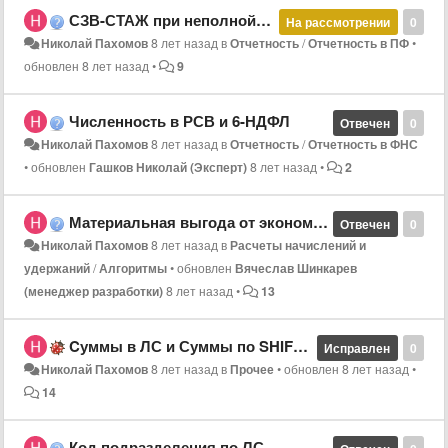
СЗВ-СТАЖ при неполной рабочей недели. Как разнести "Выработку" в трудовой стаж?
На рассмотрении
0
Николай Пахомов
8 лет назад
в
Отчетность
/
Отчетность в ПФ
•
обновлен
8 лет назад
•
9
Численность в РСВ и 6-НДФЛ
Отвечен
0
Николай Пахомов
8 лет назад
в
Отчетность
/
Отчетность в ФНС
•
обновлен
Гашков Николай (Эксперт)
8 лет назад
•
2
Материальная выгода от экономии на процентах за пользование заемными средствами
Отвечен
0
Николай Пахомов
8 лет назад
в
Расчеты начислений и
удержаний
/
Алгоритмы
•
обновлен
Вячеслав Шинкарев
(менеджер разработки)
8 лет назад
•
13
Cуммы в ЛС и Суммы по SHIFT + F9
Исправлен
0
Николай Пахомов
8 лет назад
в
Прочее
•
обновлен
8 лет назад
•
14
Код подразделения по ЛС