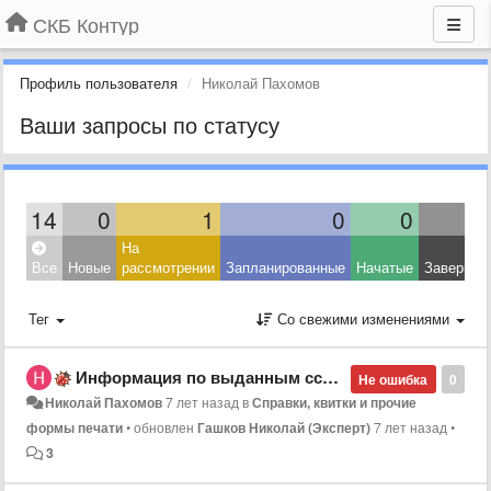
СКБ Контур
Профиль пользователя
Николай Пахомов
Ваши запросы по статусу
14
0
1
0
0
На
Все
Новые
рассмотрении
Запланированные
Начатые
Завершен
Тег
Со свежими изменениями
Информация по выданным ссудам
Не ошибка
0
Николай Пахомов
7 лет назад
в
Справки, квитки и прочие
формы печати
•
обновлен
Гашков Николай (Эксперт)
7 лет назад
•
3