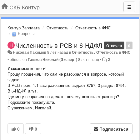
СКБ Контур
Контур.Зарплата
Отчетность
Отчетность в ФНС
Вопросы
Численность в РСВ и 6-НДФЛ
Отвечен
0
Николай Пахомов
8 лет назад
в
Отчетность / Отчетность в ФНС
•
обновлен
Гашков Николай (Эксперт)
8 лет назад
•
2
Уважаемые коллеги!
Прошу прощения, что сам не разобрался в вопросе, который
задаю.
В РСВ прил. 1.1 застрахованные выдает 8757, 3 раздел 8791.
В 6-НДФЛ 8791.
Где могу неправильно делать, почему возникает разница?
Подскажите пожалуйста.
С уважением, Николай.
0
0
Подписаться