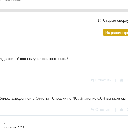
Старые сверх
На рассмотр
 удается. У вас получилось повторить?
Ответить
|
аблице, заведенной в Отчеты - Справки по ЛС. Значение ССЧ вычисляем
Ответить
|
зад
ь по этим ЛС?