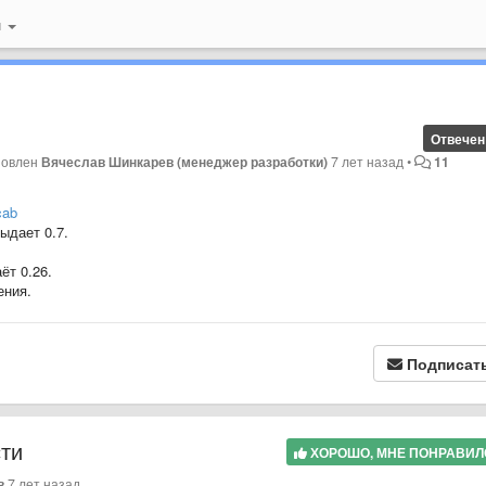
й
Отвечен
новлен
Вячеслав Шинкарев (менеджер разработки)
7 лет назад
•
11
cab
ыдает 0.7.
ёт 0.26.
ения.
Подписат
сти
ХОРОШО, МНЕ ПОНРАВИ
в
7 лет назад