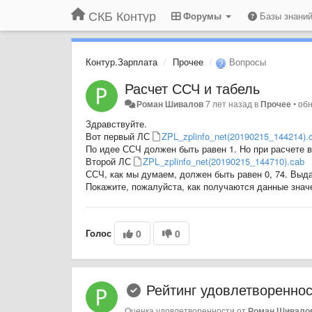
СКБ Контур
Форумы
Базы знани
Контур.Зарплата
Прочее
Вопросы
Расчет ССЧ и табель
Роман Шивалов
7 лет назад
в
Прочее
•
об
Здравствуйте.
Вот первый ЛС
ZPL_zplinfo_net(20190215_144214).
По идее ССЧ должен быть равен 1. Но при расчете в
Второй ЛС
ZPL_zplinfo_net(20190215_144710).cab
ССЧ, как мы думаем, должен быть равен 0, 74. Выда
Покажите, пожалуйста, как получаются данные знач
Голос
0
0
Рейтинг удовлетворенно
Оценка удовлетворенности от
Роман Шивало