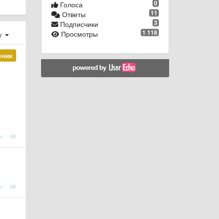
0
Голоса
11
Ответы
3
Подписчики
1 118
Просмотры
у
ении