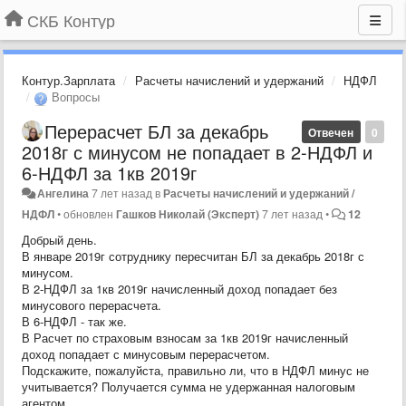
СКБ Контур
Контур.Зарплата
Расчеты начислений и удержаний
НДФЛ
Вопросы
Перерасчет БЛ за декабрь
Отвечен
0
2018г с минусом не попадает в 2-НДФЛ и
6-НДФЛ за 1кв 2019г
Ангелина
7 лет назад
в
Расчеты начислений и удержаний /
НДФЛ
•
обновлен
Гашков Николай (Эксперт)
7 лет назад
•
12
Добрый день.
В январе 2019г сотруднику пересчитан БЛ за декабрь 2018г с
минусом.
В 2-НДФЛ за 1кв 2019г начисленный доход попадает без
минусового перерасчета.
В 6-НДФЛ - так же.
В Расчет по страховым взносам за 1кв 2019г начисленный
доход попадает с минусовым перерасчетом.
Подскажите, пожалуйста, правильно ли, что в НДФЛ минус не
учитывается? Получается сумма не удержанная налоговым
агентом.