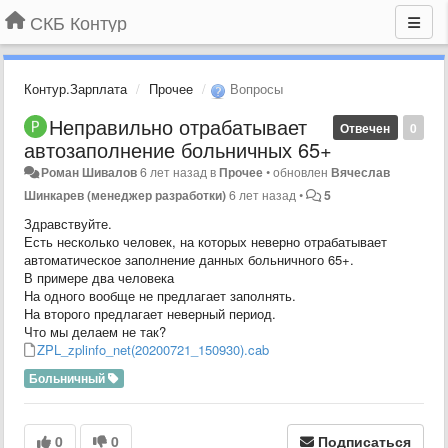
СКБ Контур
Контур.Зарплата
Прочее
Вопросы
Неправильно отрабатывает
Отвечен
0
автозаполнение больничных 65+
Роман Шивалов
6 лет назад
в
Прочее
•
обновлен
Вячеслав
Шинкарев (менеджер разработки)
6 лет назад
•
5
Здравствуйте.
Есть несколько человек, на которых неверно отрабатывает
автоматическое заполнение данных больничного 65+.
В примере два человека
На одного вообще не предлагает заполнять.
На второго предлагает неверный период.
Что мы делаем не так?
ZPL_zplinfo_net(20200721_150930).cab
Больничный
0
0
Подписаться