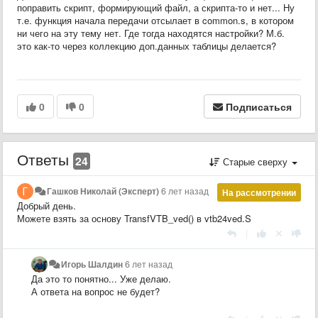
поправить скрипт, формирующий файл, а скрипта-то и нет... Ну
т.е. функция начала передачи отсылает в common.s, в котором
ни чего на эту тему нет. Где тогда находятся настройки? М.б.
это как-то через коллекцию доп.данных таблицы делается?
0
0
Подписаться
Ответы
24
Старые сверху
Гашков Николай (Эксперт)
6 лет назад
На рассмотрении
Добрый день.
Можете взять за основу TransfVTB_ved() в vtb24ved.S
|
Игорь Шалдин
6 лет назад
Да это то понятно... Уже делаю.
А ответа на вопрос не будет?