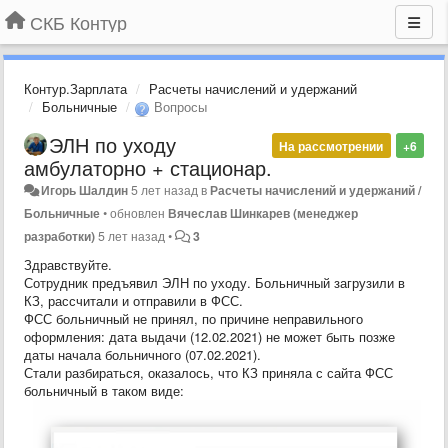
СКБ Контур
Контур.Зарплата
Расчеты начислений и удержаний
Больничные
Вопросы
ЭЛН по уходу
На рассмотрении
+6
амбулаторно + стационар.
Игорь Шалдин
5 лет назад
в
Расчеты начислений и удержаний /
Больничные
•
обновлен
Вячеслав Шинкарев (менеджер
разработки)
5 лет назад
•
3
Здравствуйте.
Сотрудник предъявил ЭЛН по уходу. Больничный загрузили в
КЗ, рассчитали и отправили в ФСС.
ФСС больничный не принял, по причине неправильного
оформления: дата выдачи (12.02.2021) не может быть позже
даты начала больничного (07.02.2021).
Стали разбираться, оказалось, что КЗ приняла с сайта ФСС
больничный в таком виде: