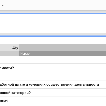
й
45
Новые
домости?
аботной плате и условиях осуществления деятельности
ионной категории?
сяца?