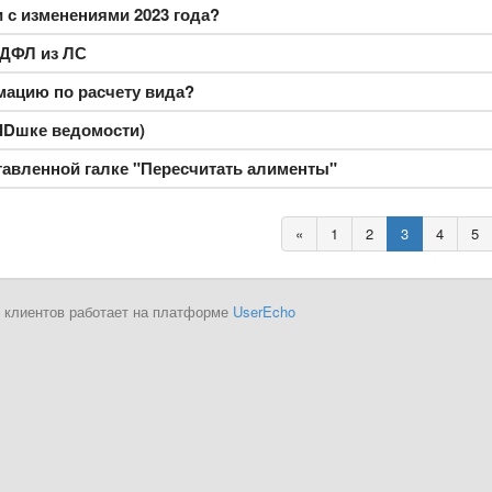
зи с изменениями 2023 года?
НДФЛ из ЛС
ацию по расчету вида?
 IDшке ведомости)
авленной галке "Пересчитать алименты"
«
1
2
3
4
5
 клиентов работает на платформе
UserEcho