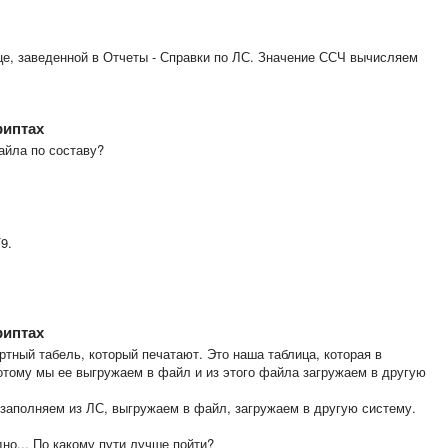
ице, заведенной в Отчеты - Справки по ЛС. Значение ССЧ вычисляем
риптах
айла по составу?
9.
риптах
тный табель, который печатают. Это наша таблица, которая в
отому мы ее выгружаем в файл и из этого файла загружаем в другую
 заполняем из ЛС, выгружаем в файл, загружаем в другую систему.
дно... По какому пути лучше пойти?