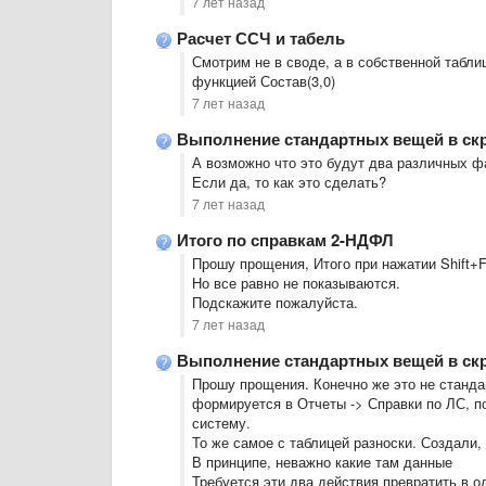
7 лет назад
Расчет ССЧ и табель
Смотрим не в своде, а в собственной табл
функцией Состав(3,0)
7 лет назад
Выполнение стандартных вещей в ск
А возможно что это будут два различных ф
Если да, то как это сделать?
7 лет назад
Итого по справкам 2-НДФЛ
Прошу прощения, Итого при нажатии Shift+F
Но все равно не показываются.
Подскажите пожалуйста.
7 лет назад
Выполнение стандартных вещей в ск
Прошу прощения. Конечно же это не стандар
формируется в Отчеты -> Справки по ЛС, п
систему.
То же самое с таблицей разноски. Создали,
В принципе, неважно какие там данные
Требуется эти два действия превратить в о