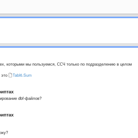
тех, которыми мы пользуемся, ССЧ только по подразделению в целом
т это
Tabl6.Sum
риптах
ирование dbf-файлов?
риптах
узку?