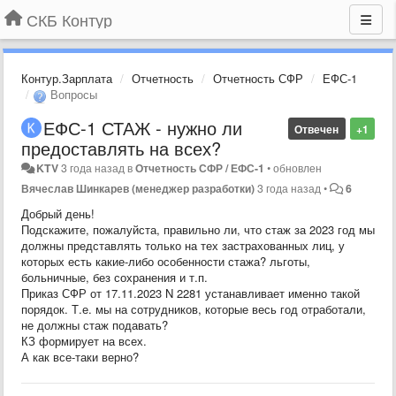
СКБ Контур
Контур.Зарплата
Отчетность
Отчетность СФР
ЕФС-1
Вопросы
ЕФС-1 СТАЖ - нужно ли
Отвечен
+1
предоставлять на всех?
KTV
3 года назад
в
Отчетность СФР / ЕФС-1
•
обновлен
Вячеслав Шинкарев (менеджер разработки)
3 года назад
•
6
Добрый день!
Подскажите, пожалуйста, правильно ли, что стаж за 2023 год мы
должны представлять только на тех застрахованных лиц, у
которых есть какие-либо особенности стажа? льготы,
больничные, без сохранения и т.п.
Приказ СФР от 17.11.2023 N 2281 устанавливает именно такой
порядок. Т.е. мы на сотрудников, которые весь год отработали,
не должны стаж подавать?
КЗ формирует на всех.
А как все-таки верно?