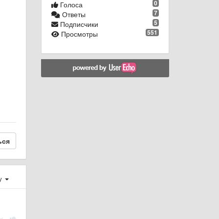
0
Голоса
7
Ответы
5
Подписчики
551
Просмотры
ься
у