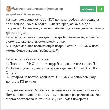
Вячеслав Шинкарев (менеджер
Ответ
+1
разработки)
8 лет назад
На практике вроде как СЗВ-ИСХ должна требоваться редко, а
если точнее - "очень редко". Она же предназначена для
ситуаций "По человеку совсем забыли сдать сведения за период
до 2017 года".
Ну то есть, в планах она для Контур-Зарплаты есть, но честно
скажу далеко не в высокоприоритетных.
Мы надеемся, что возникающие потребность в СЗВ-ИСХ пока
можно будет закрыть "набивалкой".
Ну то есть пока схема такая:
1) Пока нет в ПФ-Отчете - Контур-Экстерн или набивалка ПФ
2) После сдачи годовой отчетности - делаем СЗВ-ИСХ в ПФ-
Отчете
3) Смотрим на востребованность СЗВ-ИСХ и понимаем надо
делать в КЗ или нет.
Тему не закрываю. Чтобы желающие могли за нее голосовать.
Чем больше голосов за тему, тем понятнее разработчикам, что
форма востребована, тем выше у нее будет приоритет.