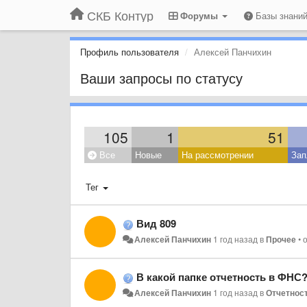
СКБ Контур
Форумы
Базы знани
Профиль пользователя
Алексей Панчихин
Ваши запросы по статусу
105
1
51
Все
Новые
На рассмотрении
Зап
Тег
Вид 809
Алексей Панчихин
1 год назад
в
Прочее
•
В какой папке отчетность в ФНС
Алексей Панчихин
1 год назад
в
Отчетнос