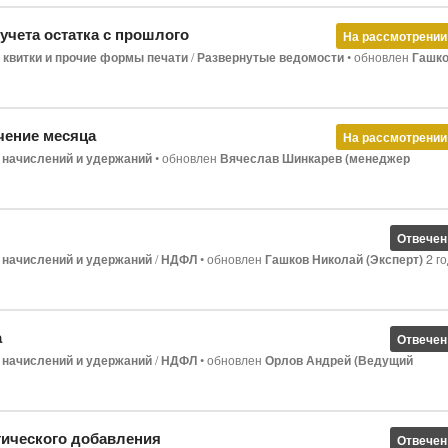
 учета остатка с прошлого
На рассмотрении
 квитки и прочие формы печати
/
Развернутые ведомости
•
обновлен
Гашк
ечение месяца
На рассмотрении
 начислений и удержаний
•
обновлен
Вячеслав Шинкарев (менеджер
Отвечен
 начислений и удержаний
/
НДФЛ
•
обновлен
Гашков Николай (Эксперт)
2 г
а
Отвечен
 начислений и удержаний
/
НДФЛ
•
обновлен
Орлов Андрей (Ведущий
ического добавления
Отвечен