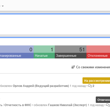
й
0
1
51
ланированные
Начатые
Завершенные
Отклоненные
Со свежими изменени
На рассмотрении
обновлен
Орлов Андрей (Ведущий разработчик)
1 год назад
•
2
?
Отвечен
ть
/
Отчетность в ФНС
•
обновлен
Гашков Николай (Эксперт)
1 год назад
•