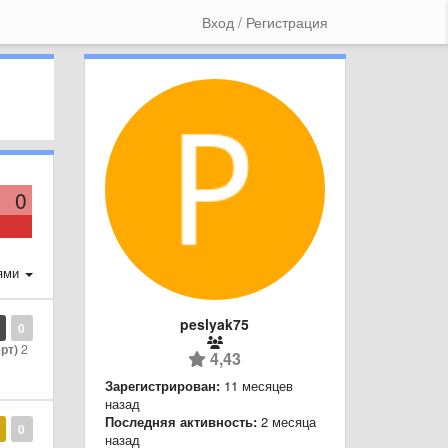
Вход / Регистрация
0
ями
peslyak75
0
рт)
2
4,43
Зарегистрирован:
11 месяцев
назад
Последняя активность:
2 месяца
0
назад