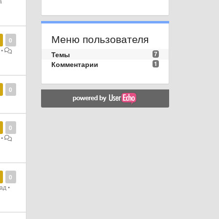
а
Меню пользователя
0
•
Темы
7
Комментарии
1
0
0
•
0
зад
•