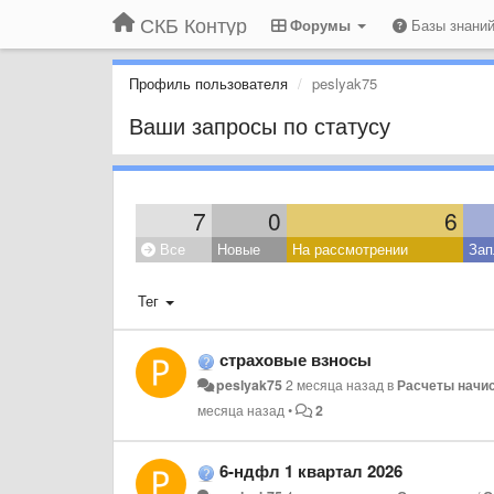
СКБ Контур
Форумы
Базы знани
Профиль пользователя
peslyak75
Ваши запросы по статусу
7
0
6
Все
Новые
На рассмотрении
Зап
Тег
страховые взносы
peslyak75
2 месяца назад
в
Расчеты начи
месяца назад
•
2
6-ндфл 1 квартал 2026