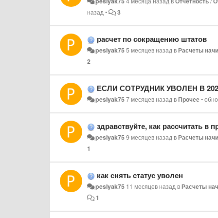
peslyak75
4 месяца назад
в
Отчетность
/
О
назад
•
3
расчет по сокращению штатов
peslyak75
5 месяцев назад
в
Расчеты нач
2
ЕСЛИ СОТРУДНИК УВОЛЕН В 2024 ГОДУ, М
peslyak75
7 месяцев назад
в
Прочее
•
обн
здравствуйте, как рассчитать в прог
peslyak75
9 месяцев назад
в
Расчеты нач
1
как снять статус уволен
peslyak75
11 месяцев назад
в
Расчеты на
1