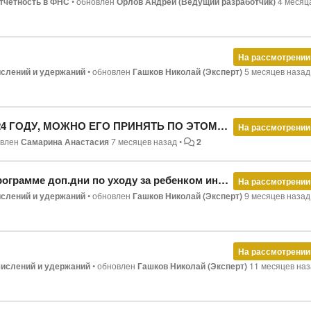
тчетность в ФНС
•
обновлен
Орлов Андрей (Ведущий разработчик)
4 месяц
На рассмотрении
ислений и удержаний
•
обновлен
Гашков Николай (Эксперт)
5 месяцев назад
ОЖНО ЕГО ПРИНЯТЬ ПО ЭТОМУ ЛИЦЕВОМУ В 2026ГОДУ?
На рассмотрении
овлен
Самарина Анастасия
7 месяцев назад
•
2
рамме доп.дни по уходу за ребенком инвалидом?
На рассмотрении
ислений и удержаний
•
обновлен
Гашков Николай (Эксперт)
9 месяцев назад
На рассмотрении
числений и удержаний
•
обновлен
Гашков Николай (Эксперт)
11 месяцев на