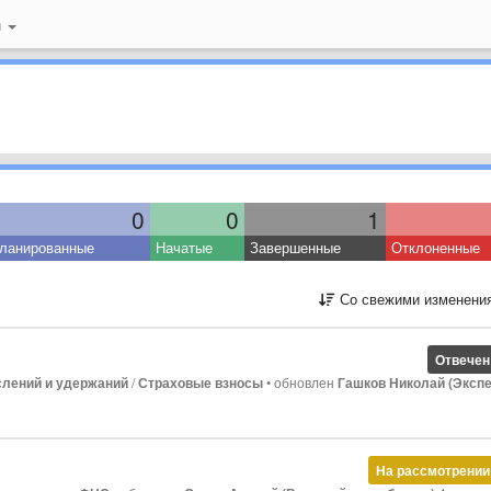
й
0
0
1
ланированные
Начатые
Завершенные
Отклоненные
Со свежими изменени
Отвечен
слений и удержаний
/
Страховые взносы
•
обновлен
Гашков Николай (Экспе
На рассмотрении