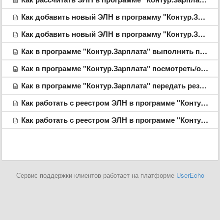
Как добавить новый ЭЛН в программу "Контур.Зарплата": добавление ЭЛН при расчете больничного
Как добавить новый ЭЛН в программу "Контур.Зарплата": добавление ЭЛН непосредственно в реестр
Как в программе "Контур.Зарплата" выполнить пересчет больничного, выданного в виде ЭЛН
Как в программе "Контур.Зарплата" посмотреть/откорректировать информацию по ЭЛН
Как в программе "Контур.Зарплата" передать результаты расчета, если расчет был выполнен до появления реестра ЭЛН в программе
Как работать с реестром ЭЛН в программе "Контур.Зарплата", если нет интернета и/или сертификатов и СКЗИ. Ситуация 1: машина с доступом в интернет и машины расчетчиков находятся в одной локальной сети
Как работать с реестром ЭЛН в программе "Контур.Зарплата", если нет интернета и/или сертификатов и СКЗИ. Ситуация 2: "Воздушный зазор" - машина с доступом в интернет и машины расчетчиков находятся в разных сетях
Сервис поддержки клиентов работает на платформе
UserEcho