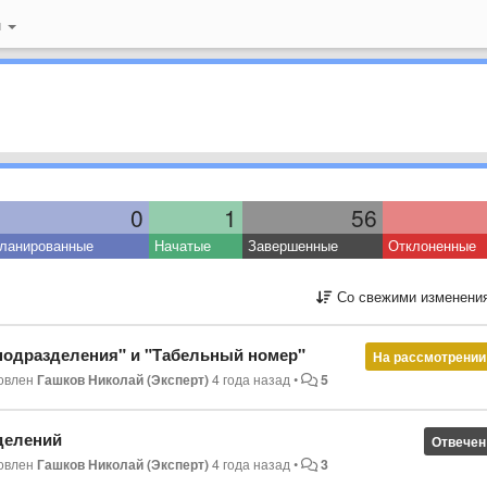
й
0
1
56
ланированные
Начатые
Завершенные
Отклоненные
Со свежими изменени
подразделения" и "Табельный номер"
На рассмотрении
овлен
Гашков Николай (Эксперт)
4 года назад
•
5
делений
Отвечен
овлен
Гашков Николай (Эксперт)
4 года назад
•
3