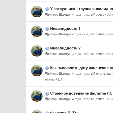
У сотрудника 1 группа инвалидности установлен
Игорь Шалдин
4 года назад
в
Прочее
•
обн
Инвалидность 1
Игорь Шалдин
4 года назад
в
Прочее
•
обн
Инвалидность 2
Игорь Шалдин
4 года назад
в
Прочее
•
обн
Как вычислить дату изменения с
Игорь Шалдин
4 года назад
в
Расчеты нач
назад
•
2
Странное поведение фильтра ЛС
Игорь Шалдин
4 года назад
в
Прочее
•
обн
Функция R_Tax