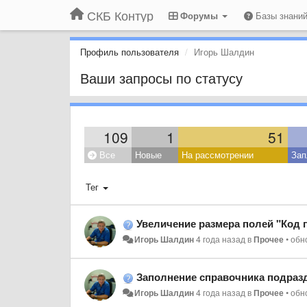
СКБ Контур
Форумы
Базы знани
Профиль пользователя
Игорь Шалдин
Ваши запросы по статусу
109
1
51
Все
Новые
На рассмотрении
Зап
Тег
Увеличение размера полей "Код 
Игорь Шалдин
4 года назад
в
Прочее
•
обн
Заполнение справочника подраз
Игорь Шалдин
4 года назад
в
Прочее
•
обн