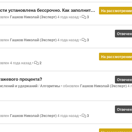
а бессрочно. Как заполнить дату окончания инвалидности??
На рассмотрении
овлен
Гашков Николай (Эксперт)
4 года назад
•
3
Отвечен
овлен
Гашков Николай (Эксперт)
4 года назад
•
3
На рассмотрении
овлен
4 года назад
•
2
тажевого процента?
Отвечен
ислений и удержаний
/
Алгоритмы
•
обновлен
Гашков Николай (Эксперт)
4 
Отвечен
овлен
Гашков Николай (Эксперт)
4 года назад
•
3