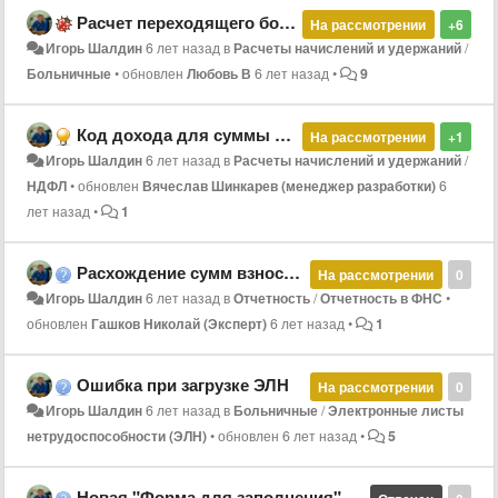
Расчет переходящего больничного из МРОТ
На рассмотрении
+6
Игорь Шалдин
6 лет назад
в
Расчеты начислений и удержаний
/
Больничные
•
обновлен
Любовь В
6 лет назад
•
9
Код дохода для суммы выплат вознаграждения за классное руководство
На рассмотрении
+1
Игорь Шалдин
6 лет назад
в
Расчеты начислений и удержаний
/
НДФЛ
•
обновлен
Вячеслав Шинкарев (менеджер разработки)
6
лет назад
•
1
Расхождение сумм взносов в разделе 3 и подразделе 1.1 РСВ
На рассмотрении
0
Игорь Шалдин
6 лет назад
в
Отчетность
/
Отчетность в ФНС
•
обновлен
Гашков Николай (Эксперт)
6 лет назад
•
1
Ошибка при загрузке ЭЛН
На рассмотрении
0
Игорь Шалдин
6 лет назад
в
Больничные
/
Электронные листы
нетрудоспособности (ЭЛН)
•
обновлен
6 лет назад
•
5
Новая "Форма для заполнения" (Минздрав)