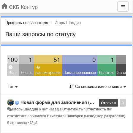
СКБ Контур
Профиль пользователя
Игорь Шалдин
Ваши запросы по статусу
109
1
51
0
1
На
Все
Новые
рассмотрении
Запланированные
Начатые
Заверше
Тег
Со свежими изменениями
Новая форма для заполнения (Минздрав)
Отвечен
0
Игорь Шалдин
6 лет назад
в
Отчетность
/
Отчетность по
статистике
•
обновлен
Вячеслав Шинкарев (менеджер разработки)
5 лет назад
•
8