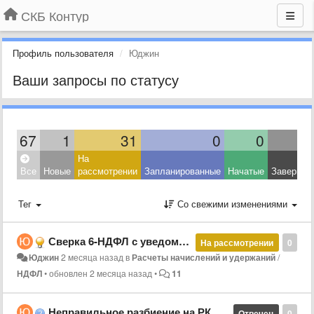
СКБ Контур
Профиль пользователя
Юджин
Ваши запросы по статусу
67
1
31
0
0
На
Все
Новые
рассмотрении
Запланированные
Начатые
Завершен
Тег
Со свежими изменениями
Сверка 6-НДФЛ с уведомлениями
На рассмотрении
0
Юджин
2 месяца назад
в
Расчеты начислений и удержаний
/
НДФЛ
•
обновлен
2 месяца назад
•
11
Неправильное разбиение на РК и осн.ЗП при расчете компенсации отпуска при увольнении
Отвечен
0